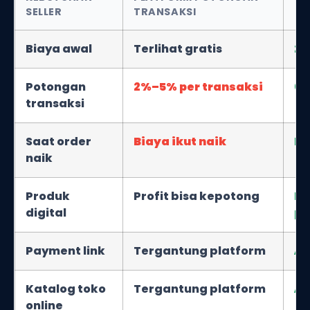
SELLER
TRANSAKSI
Biaya awal
Terlihat gratis
25
Potongan
2%–5% per transaksi
0%
transaksi
Saat order
Biaya ikut naik
Bi
naik
Produk
Profit bisa kepotong
Bi
digital
po
Payment link
Tergantung platform
A
Katalog toko
Tergantung platform
A
online