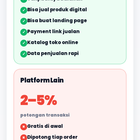
Bisa jual produk digital
✓
Bisa buat landing page
✓
Payment link jualan
✓
Katalog toko online
✓
Data penjualan rapi
✓
Platform Lain
2–5%
potongan transaksi
Gratis di awal
×
Dipotong tiap order
×