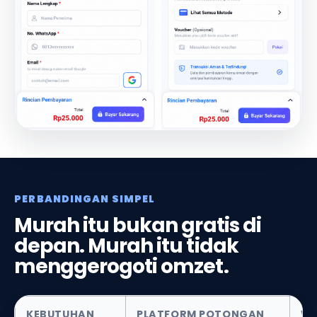
PERBANDINGAN SIMPEL
Murah itu bukan gratis di
depan. Murah itu tidak
menggerogoti omzet.
KEBUTUHAN
PLATFORM POTONGAN
WI