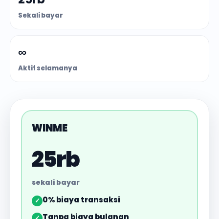
Sekali bayar
∞
Aktif selamanya
WINME
25rb
sekali bayar
0% biaya transaksi
✓
Tanpa biaya bulanan
✓