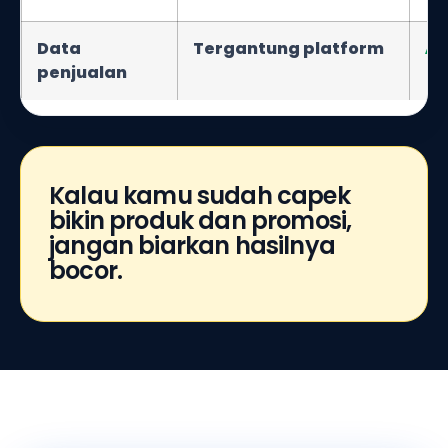
Data
Tergantung platform
A
penjualan
Kalau kamu sudah capek
bikin produk dan promosi,
jangan biarkan hasilnya
bocor.