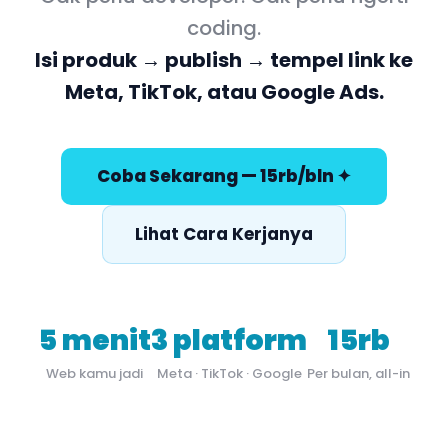
coding.
Isi produk → publish → tempel link ke
Meta, TikTok, atau Google Ads.
Coba Sekarang — 15rb/bln ✦
Lihat Cara Kerjanya
5 menit
3 platform
15rb
Web kamu jadi
Meta · TikTok · Google
Per bulan, all-in