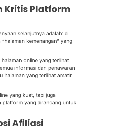
 Kritis Platform
nyaan selanjutnya adalah: di
n “halaman kemenangan” yang
alaman online yang terlihat
 semua informasi dan penawaran
u halaman yang terlihat amatir
e yang kuat, tapi juga
platform yang dirancang untuk
i Afiliasi