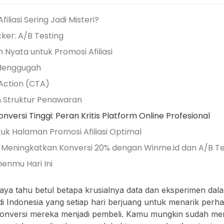
liasi Sering Jadi Misteri?
ker: A/B Testing
 Nyata untuk Promosi Afiliasi
 Menggugah
Action (CTA)
 Struktur Penawaran
nversi Tinggi: Peran Kritis Platform Online Profesional
tuk Halaman Promosi Afiliasi Optimal
si X Meningkatkan Konversi 20% dengan Winme.id dan A/B T
menmu Hari Ini
saya tahu betul betapa krusialnya data dan eksperimen dalam
i Indonesia yang setiap hari berjuang untuk menarik per
nversi mereka menjadi pembeli. Kamu mungkin sudah menco