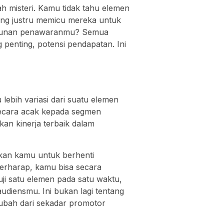
ah misteri. Kamu tidak tahu elemen
ng justru memicu mereka untuk
susunan penawaranmu? Semua
enting, potensi pendapatan. Ini
lebih variasi dari suatu elemen
secara acak kepada segmen
an kinerja terbaik dalam
nkan kamu untuk berhenti
erharap, kamu bisa secara
ji satu elemen pada satu waktu,
diensmu. Ini bukan lagi tentang
ubah dari sekadar promotor