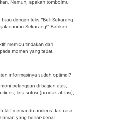
ndakan. Namun, apakah tombolmu
 hijau dengan teks “Beli Sekarang
erjalananmu Sekarang!” Bahkan
tif memicu tindakan dari
t pada momen yang tepat.
tan informasinya sudah optimal?
moni pelanggan di bagian atas,
ens, lalu solusi (produk afiliasi),
fektif memandu audiens dari rasa
halaman yang benar-benar