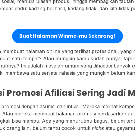
sosial, menulis ulasan produk, hingga membagikan tautan 
lempar dadu: kadang berhasil, kadang tidak, dan kita tidak
Buat Halaman Winme-mu Sekarang!
 membuat halaman online yang terlihat profesional, ya
u di satu tempat? Atau mungkin kamu sudah punya, tapi r
nuhnya? Ini adalah masalah umum yang dihadapi banyak
a
, membawa satu senjata rahasia yang mungkin belum kam
Promosi Afiliasi Sering Jadi M
promosi dengan asumsi dan intuisi. Mereka melihat kompet
a. Atau mereka membuat halaman promosi berdasarkan apa
ingkali bisa menipu. Apa yang menurutmu bagus, belum tent
uk orang lain, belum tentu cocok untuk
niche
atau gayamu