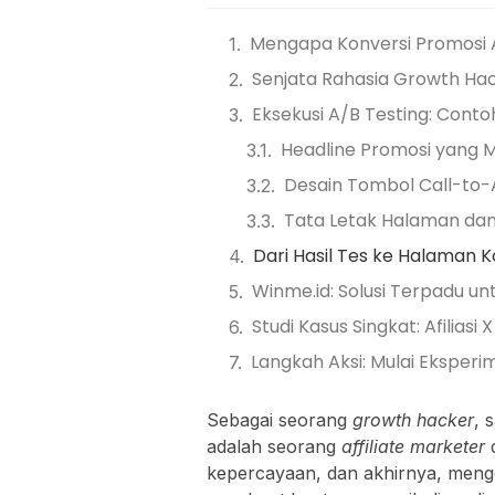
Mengapa Konversi Promosi Afi
Senjata Rahasia Growth Hac
Eksekusi A/B Testing: Contoh
Headline Promosi yang
Desain Tombol Call-to-
Tata Letak Halaman dan
Dari Hasil Tes ke Halaman Ko
Winme.id: Solusi Terpadu un
Studi Kasus Singkat: Afilia
Langkah Aksi: Mulai Eksperi
Sebagai seorang
growth hacker
, 
adalah seorang
affiliate marketer
d
kepercayaan, dan akhirnya, mengo