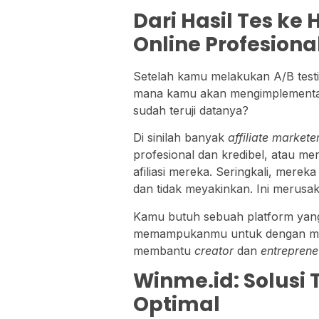
Dari Hasil Tes ke
Online Profesiona
Setelah kamu melakukan A/B testi
mana kamu akan mengimplementas
sudah teruji datanya?
Di sinilah banyak
affiliate markete
profesional dan kredibel, atau m
afiliasi mereka. Seringkali, mere
dan tidak meyakinkan. Ini merusak k
Kamu butuh sebuah platform yan
memampukanmu untuk dengan muda
membantu
creator
dan
entreprene
Winme.id: Solusi
Optimal