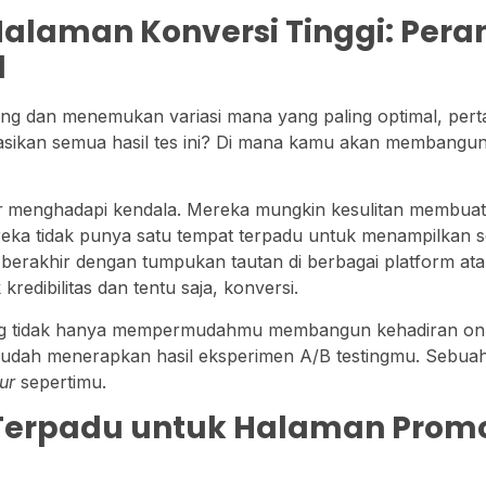
 Halaman Konversi Tinggi: Peran
l
ng dan menemukan variasi mana yang paling optimal, perta
ikan semua hasil tes ini? Di mana kamu akan membangu
r
menghadapi kendala. Mereka mungkin kesulitan membuat h
ereka tidak punya satu tempat terpadu untuk menampilkan
ka berakhir dengan tumpukan tautan di berbagai platform ata
redibilitas dan tentu saja, konversi.
g tidak hanya mempermudahmu membangun kehadiran onlin
h menerapkan hasil eksperimen A/B testingmu. Sebuah 
ur
sepertimu.
 Terpadu untuk Halaman Promos