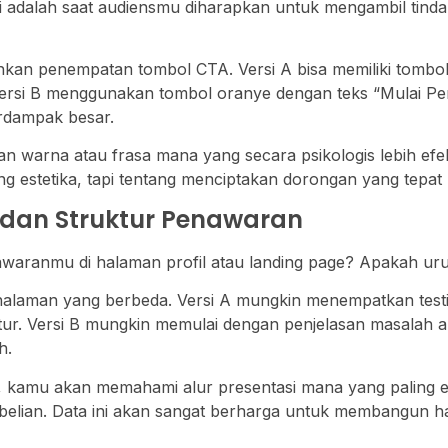
 Ini adalah saat audiensmu diharapkan untuk mengambil ti
bahkan penempatan tombol CTA. Versi A bisa memiliki tombol
ersi B menggunakan tombol oranye dengan teks “Mulai P
erdampak besar.
n warna atau frasa mana yang secara psikologis lebih efek
ng estetika, tapi tentang menciptakan dorongan yang tepa
 dan Struktur Penawaran
aranmu di halaman profil atau landing page? Apakah uru
 halaman yang berbeda. Versi A mungkin menempatkan testi
itur. Versi B mungkin memulai dengan penjelasan masalah audi
h.
, kamu akan memahami alur presentasi mana yang paling e
elian. Data ini akan sangat berharga untuk membangun 