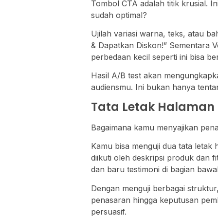
Tombol CTA adalah titik krusial.
sudah optimal?
Ujilah variasi warna, teks, atau 
& Dapatkan Diskon!” Sementara V
perbedaan kecil seperti ini bisa b
Hasil A/B test akan mengungkapka
audiensmu. Ini bukan hanya tenta
Tata Letak Halaman
Bagaimana kamu menyajikan penaw
Kamu bisa menguji dua tata letak
diikuti oleh deskripsi produk dan f
dan baru testimoni di bagian bawa
Dengan menguji berbagai struktur
penasaran hingga keputusan pemb
persuasif.