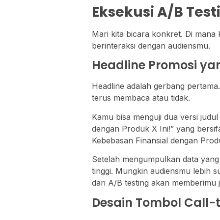
Eksekusi A/B Test
Mari kita bicara konkret. Di mana
berinteraksi dengan audiensmu.
Headline Promosi y
Headline adalah gerbang pertama.
terus membaca atau tidak.
Kamu bisa menguji dua versi jud
dengan Produk X Ini!” yang bersif
Kebebasan Finansial dengan Produ
Setelah mengumpulkan data yang cu
tinggi. Mungkin audiensmu lebih su
dari A/B testing akan memberimu 
Desain Tombol Call-